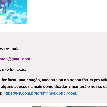
or e-mail:
ojetos@gmail.com
x não há taxas.
for fazer uma doação, cadastre-se no nosso fórum pra avis
 alguns acessos a mais como doador e manterá o nosso co
m:
https://e4t.com.br/forum/index.php?doar/