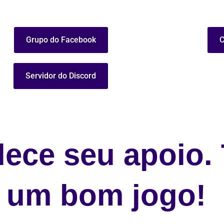
Grupo do Facebook
C
Servidor do Discord
dece
seu
apoio.
um
bom
jogo!