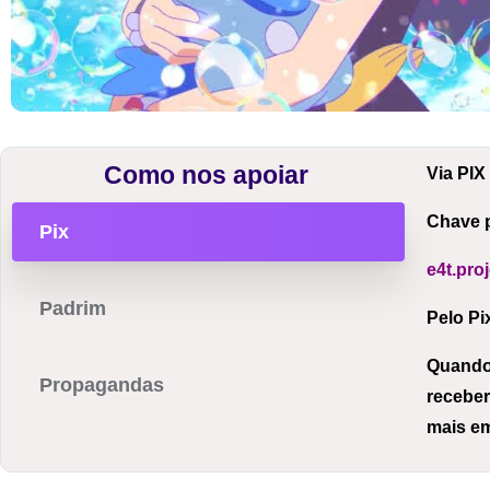
Como nos apoiar
Via PIX
Chave p
Pix
e4t.pr
Padrim
Pelo Pi
Quando 
Propagandas
receber
mais e