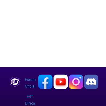
Fórum
Oficial
E4T
Direta