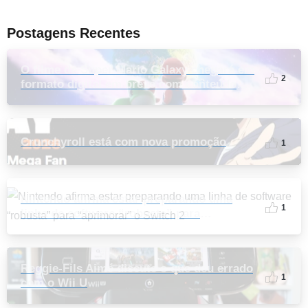
Postagens Recentes
O filme de Super Mario Galaxy chegará em
2
formato digital em breve com conteúdo
extra
Crunchyroll está com nova promoção
1
Nintendo afirma estar preparando uma
1
linha de software “robusta” para
“aprimorar” o Switch 2
Reggie-Fils Aimé discute o que deu errado
1
com o Wii U