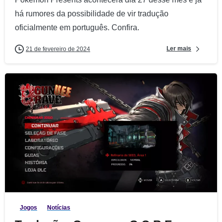
há rumores da possibilidade de vir tradução
oficialmente em português. Confira.
Ler mais
21 de fevereiro de 2024
1
5
Jogos
Notícias