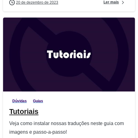
Ler mais
20 de dezembro de 2023
9
0
Dúvidas
Guias
Tutoriais
Veja como instalar nossas traduções neste guia com
imagens e passo-a-passo!