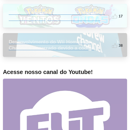
Pokémon Ventos e Pokémon Ondas serão
1
7
oficialmente os primeiros títulos a ter o
português do Brasil
Desenvolvimento do Wii Homebrew
3
8
Channel é encerrado devido a código
“roubado”
Acesse nosso canal do Youtube!